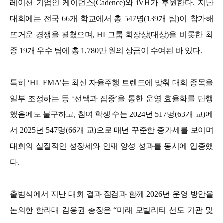
레이션 기업인 케이던스
(Cadence)
와
iVH
가 후원한다
.
지난
대회에는 전국
66
개 학교에서 총
547
명
(139
개 팀
)
이 참가해
뜨거운 경쟁을 펼쳤으며
, HL
그룹 회장상
(
대상
)
을 비롯한 최
종
19
개 우수 팀에 총
1,780
만 원의 상금이 수여된 바 있다
.
특히
‘HL FMA’
는 최신 자율주행 트렌드에 맞춰 대회 종목을
일부 조정하는 등
‘
선택과 집중
’
을 통한 운영 효율화를 단행
했음에도 불구하고
,
참여 학생 수는
2024
년
517
명
(63
개 교
)
에
서
2025
년
547
명
(66
개 교
)
으로 매년 꾸준한 증가세를 보이며
대회의 실질적인 성장세와 인재 양성 성과를 동시에 입증했
다
.
출범식에서 지난 대회 결과 점검과 함께
2026
년 운영 방안을
논의한 한라대 김응권 총장은
“
미래 모빌리티 선도 기관 및