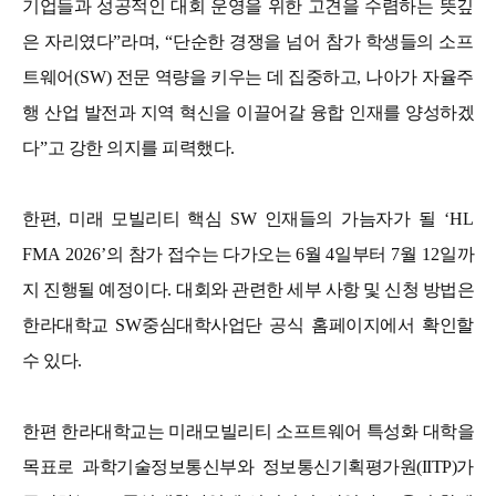
기업들과 성공적인 대회 운영을 위한 고견을 수렴하는 뜻깊
은 자리였다
”
라며
, “
단순한 경쟁을 넘어 참가 학생들의 소프
트웨어
(SW)
전문 역량을 키우는 데 집중하고
,
나아가 자율주
행 산업 발전과 지역 혁신을 이끌어갈 융합 인재를 양성하겠
다
”
고 강한 의지를 피력했다
.
한편
,
미래 모빌리티 핵심
SW
인재들의 가늠자가 될
‘HL
FMA 2026’
의 참가 접수는 다가오는
6
월
4
일부터
7
월
12
일까
지 진행될 예정이다
.
대회와 관련한 세부 사항 및 신청 방법은
한라대학교
SW
중심대학사업단 공식 홈페이지에서 확인할
수 있다
.
한편 한라대학교는 미래모빌리티 소프트웨어 특성화 대학을
목표로 과학기술정보통신부와 정보통신기획평가원(IITP)가