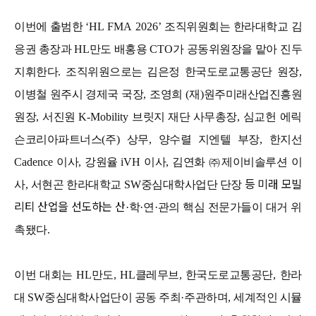
이번에 출범한
‘HL FMA 2026’
조직위원회는 한라대학교 김
응권 총장과
H
L
만도 배홍용
CTO
가 공동위원장을 맡아 진두
지휘한다
.
조직위원으로는 김은정 한국도로교통공단 원장
,
이병철 원주시 경제국 국장
,
조영희
(
재
)
원주미래산업진흥원
원장
,
서진원
K-Mobility
브릿지 재단 사무총장
,
심교헌 에릭
슨코리아파트너스
(
주
)
상무
,
양수렬 지엔텔 부장
,
한지선
Cadence
이사
,
강원율
iVH
이사
,
김연화
㈜
제이비솔루션 이
등 미래 모빌
사
,
서현곤 한라대학교
SW
중심대학사업단 단장
리티 산업을 선도하는 산
·
학
·
연
·
관의 핵심 전문가들이 대거 위
촉됐다
.
이번 대회는
HL
만도
, HL
클레무브
,
한국도로교통공단
,
한라
대
SW
중심대학사업단이 공동 주최
·
주관하며
,
세계적인 시뮬