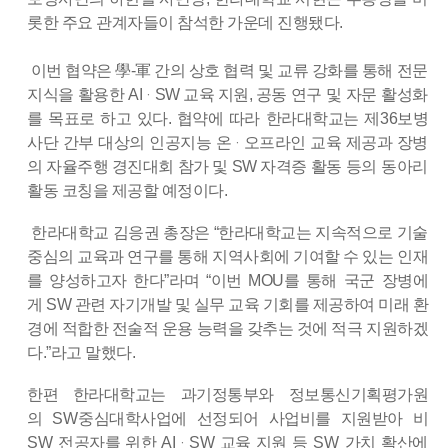
롯한 주요 관계자들이 참석한 가운데 진행됐다
.
이번 협약은
學
-
軍
간의 상호 협력 및 교류 강화를 통해 전문
지식을 활용한
AI
SW
교육 지원
,
공동 연구 및 자문 활성화
ㆍ
를 목표로 하고 있다
.
협약에 따라 한라대학교는 제
36
보병
사단 간부 대상의 인공지능 온
오프라인 교육 제공과 장병
ㆍ
의 자율주행 경진대회 참가 및
SW
자격증 활동 등의 동아리
활동 코칭을 제공할 예정이다
.
한라대학교 김응권 총장은
“
한라대학교는 지속적으로 기술
중심의 교육과 연구를 통해 지역사회에 기여할 수 있는 인재
를 양성하고자 한다
”
라며
“
이번
MOU
를 통해 국군 장병에
게
SW
관련 자기개발 및 실무 교육 기회를 제공하여 미래 환
경에 적합한 전술적 운용 능력을 갖추는 것에 적극 지원하겠
다
.”
라고 말했다
.
한편 한라대학교는 과기정통부와 정보통신기획평가원
의
SW
중심대학사업에 선정되어 사업비를 지원받아 비
SW
전공자를 위한
AI
SW
교육 지원 등
SW
가치 확산에
ㆍ