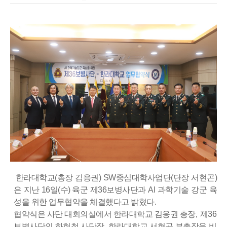
한라대학교
(
총장 김응권
) SW
중심대학사업단
(
단장 서현곤
)
은 지난
16
일
(
수
)
육군 제
36
보병사단과
AI
과학기술 강군 육
성을 위한 업무협약을 체결했다고 밝혔다
.
협약식은 사단 대회의실에서 한라대학교 김응권 총장
,
제
36
보병사단의 하헌철 사단장
,
한라대학교 서현곤 부총장을 비