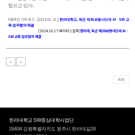
힘쓰고 있다
.
#온라인 기사 링크 : [2024.10. 21.]
한라대학교, 육군 제36보병사단과 AIㆍSW 교
육 업무협약 체결
[2024.10.17.베리타스알파]
한라대, 육군 제36보병사단과 AIㆍ
SW 교육 업무협약 체결
<
>
목록
한라대학교 SW중심대학사업단
26404 강원특별자치도 원주시 한라대길28