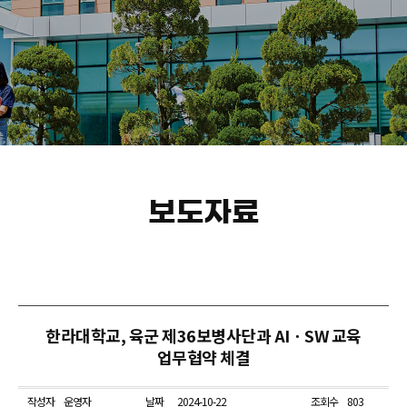
보도자료
한라대학교, 육군 제36보병사단과 AIㆍSW 교육
업무협약 체결
작성자
운영자
날짜
2024-10-22
조회수
803