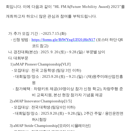
회입니다
.
이에 다음과 같이
“HL FMA(Future Mobility Award) 2025”
를
개최하고자 하오니 많은 관심과 참여를 부탁드립니다
.
가
. 추가 모집 기간
: ~2025.7.15.(화)
-
신청 방법
:
https://forms.gle/BfWYngUZQ1jHitN17
(
포스터 하단
QR
코드 참고
)
나
.
경진대회
(
본선
) : 2025. 9. 20.(
토
) ~ 9.28.(
일
) /
부문별 상이
다
.
대회부문
1)
aMAP Pioneer Championship[VLF]
-
모집대상
: 전국 고등학생 (팀당 3인 이하)
- 대회일정/장소
:
2025.9.20.(
토
) ~ 9.21.(
일
) / (재)원주미래산업진흥
원
- 참가혜택 : 차량키트 제공(10명이상 참가 신청 학교), 차량주행 준
비 교육지원, 본선 현장 참가자 기념품 제공
2
) aMAP Innovator Championship[1/5]
-
모집대상
:
전국 대학생
(
팀당
6
인 이하
)
-
대회일정
/
장소
: 2025.9.20.(
토
) ~ 9.28.(
일
), 2
주간 주말
/
용인운전면
허시험장
3
) aMAP Stride Championship[
모라이 시뮬레이션
]