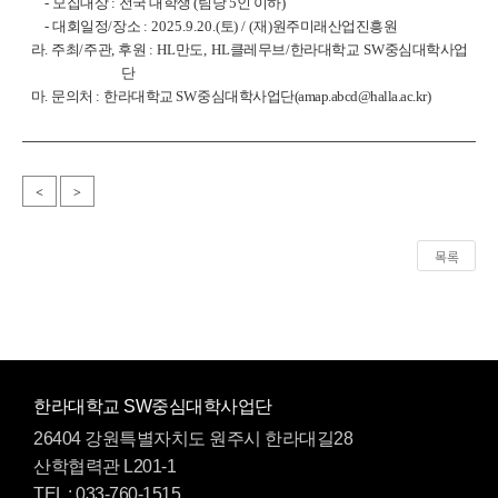
-
모집대상
:
전국 대학생
(
팀당
5
인 이하
)
-
대회일정
/
장소
: 2025.9.20.(
토
) / (
재
)
원주미래산업진흥원
라
.
주최
/
주관
,
후원
: HL
만도
, HL
클레무브
/
한라대학교
SW
중심대학사업
단
마
.
문의처
:
한라대학교
SW
중심대학사업단(amap.abcd@halla.ac.kr)
<
>
목록
한라대학교 SW중심대학사업단
26404 강원특별자치도 원주시 한라대길28
산학협력관 L201-1
TEL : 033-760-1515