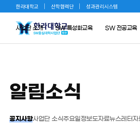
한라대학교
산학협력단
성과관리시스템
사업단 소개
SW 특성화교육
SW 전공교육
단장 인사말
교과과정혁신위원회
SW기초교육
사업목적 및 추진방향
SW특성화 교육과정
SW전공 기초교육
SW중심 지원팀
aMAP 교육플랫폼
만도 SW연계 전공
오시는길
오픈소스 SW교육
마이크로전공(전공)
SW 문제은행
마이크로전공(일반)
성과관리시스템
알림소식
공지사항
사업단 소식
주요일정
보도자료
뉴스레터
자