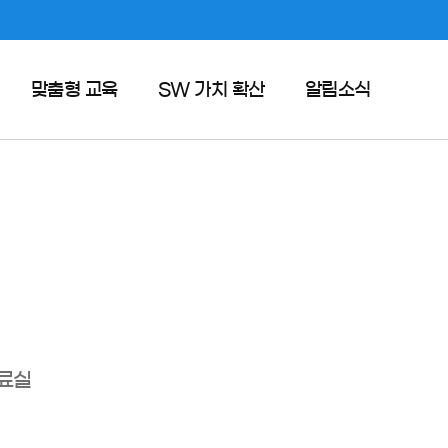
맞춤형 교육
SW 가치 확산
알림소식
산학협력
HL FMA 자율주행
공지사항
창업
경진대회
사업단 소식
인턴십
SW가치확산
주요일정
프로그램
보도자료
카드뉴스
자료실
료실